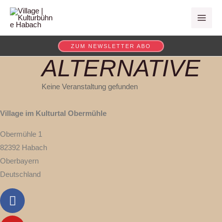
Zum
MAI
Inhalt
ME
springen
ZUM NEWSLETTER ABO
ALTERNATIVE
Keine Veranstaltung gefunden
Village im Kulturtal Obermühle
Obermühle 1
82392 Habach
Oberbayern
Deutschland
Facebook
Youtube
Instagram