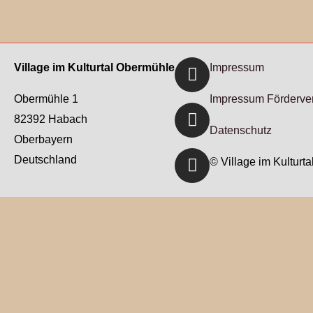
Facebook
Youtube
Instagram
Village im Kulturtal Obermühle
Impressum
Obermühle 1
Impressum Förderve
82392 Habach
Datenschutz
Oberbayern
Deutschland
© Village im Kulturt