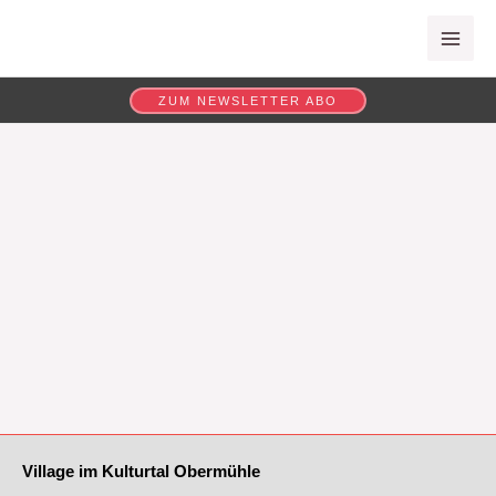
Zum
MAI
Inhalt
ME
springen
ZUM NEWSLETTER ABO
Village im Kulturtal Obermühle