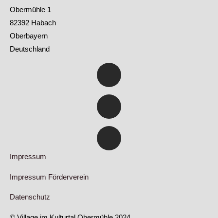
Obermühle 1
82392 Habach
Oberbayern
Deutschland
Facebook
Youtube
Instagram
Impressum
Impressum Förderverein
Datenschutz
© Village im Kulturtal Obermühle 2024