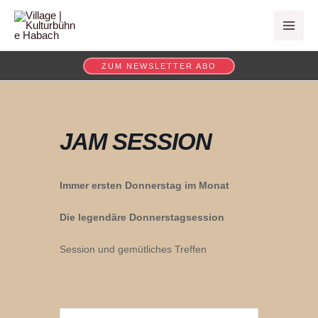
Zum
MAI
Inhalt
ME
springen
ZUM NEWSLETTER ABO
JAM SESSION
Immer ersten Donnerstag im Monat
Die legendäre Donnerstagsession
Session und gemütliches Treffen